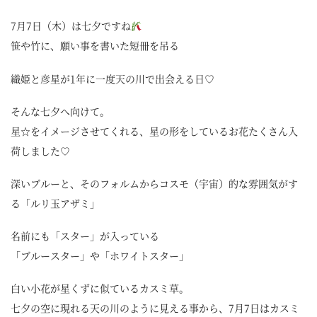
7月7日（木）は七夕ですね
笹や竹に、願い事を書いた短冊を吊る
織姫と彦星が1年に一度天の川で出会える日♡
そんな七夕へ向けて。
星☆をイメージさせてくれる、星の形をしているお花たくさん入
荷しました♡
深いブルーと、そのフォルムからコスモ（宇宙）的な雰囲気がす
る「ルリ玉アザミ」
名前にも「スター」が入っている
「ブルースター」や「ホワイトスター」
白い小花が星くずに似ているカスミ草。
七夕の空に現れる天の川のように見える事から、7月7日はカスミ