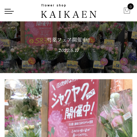
0
芍薬フェア開催中‼︎
2022.5.17