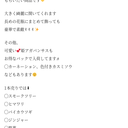
もらいたい商品です
大きく綺麗に開いてくれます
長めの花瓶にまとめて飾っても
豪華で素敵✌︎✌︎✌︎
その他、
可愛い
姫アガパンサスも
お得なパックで入荷してます♬
◯カーネーション、色付きカスミソウ
などもあります
1本売りでは⬇︎
◯スモークツリー
◯ヒマワリ
◯バイカウツギ
◯ジンジャー
◯芍薬