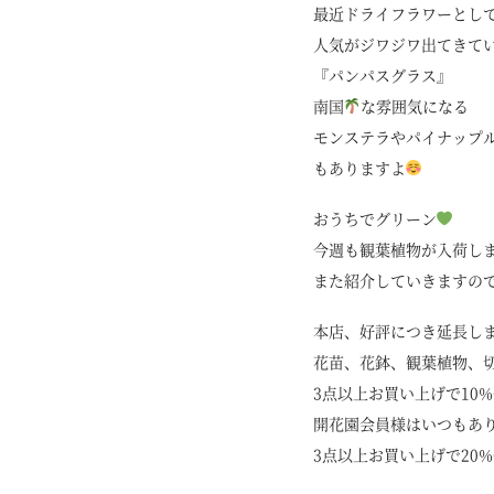
最近ドライフラワーとし
人気がジワジワ出てきて
『パンパスグラス』
南国
な雰囲気になる
モンステラやパイナップ
もありますよ
おうちでグリーン
今週も観葉植物が入荷し
また紹介していきますの
本店、好評につき延長し
花苗、花鉢、観葉植物、
3点以上お買い上げで10%
開花園会員様はいつもあ
3点以上お買い上げで20%