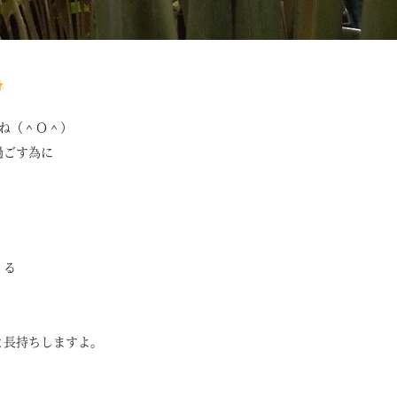
ね（＾Ｏ＾）
過ごす為に
くる
と長持ちしますよ。