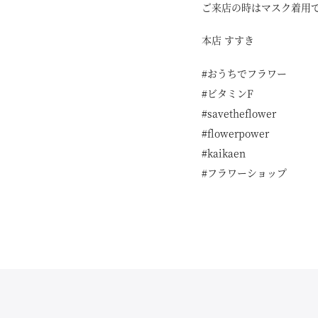
ご来店の時はマスク着用
本店 すすき
#おうちでフラワー
#ビタミンF
#savetheflower
#flowerpower
#kaikaen
#フラワーショップ