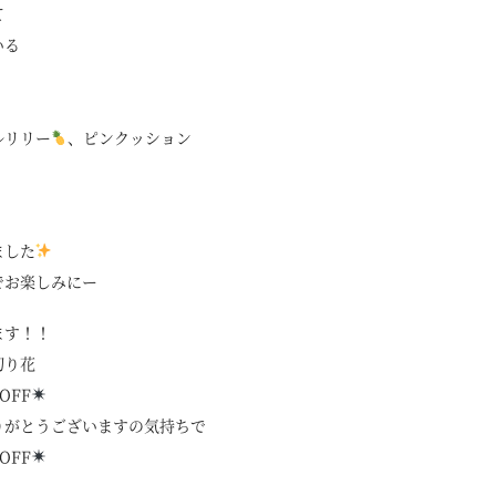
て
いる
ルリリー
、ピンクッション
ました
でお楽しみにー
ます！！
切り花
OFF
りがとうございますの気持ちで
OFF