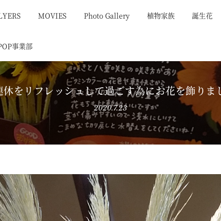
LYERS
MOVIES
Photo Gallery
植物家族
誕生花
POP事業部
4連休をリフレッシュして過ごす為にお花を飾りま
2020.7.23