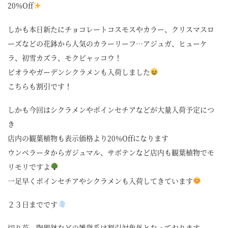
20%Off
しかも本日新たにチョコレートコスモスやカラー、クリスマスロ
ーズなどの花鉢から人気のカラーリーフ…アジュガ、ヒューケ
ラ、初雪カズラ、モクビャッコウ！
ビオラやガーデンシクラメンも入荷しました
こちらも割引です！
しかも今回はシクラメンやポインセチアなどが大量入荷予定につ
き
店内の観葉植物も表示価格より20%Offになります
ウンベラータからガジュマル、サボテンなど店内も観葉植物でモ
リモリですよ
一足早くポインセチアやシクラメンも入荷してきています
２３日までです
切り花、陶器鉢などの雑貨系は割引対象外となっております