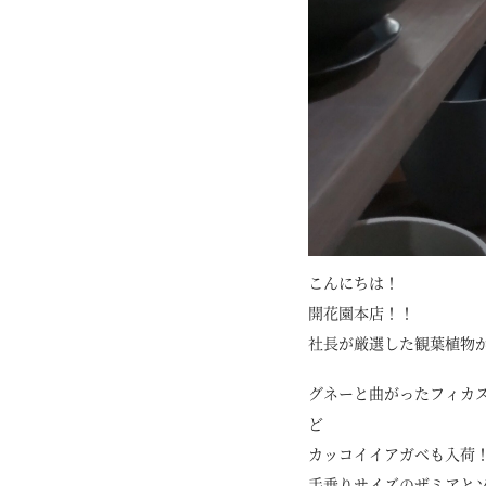
こんにちは！
開花園本店！！
社長が厳選した観葉植物
グネーと曲がったフィカ
ど
カッコイイアガベも入荷
手乗りサイズのザミアと