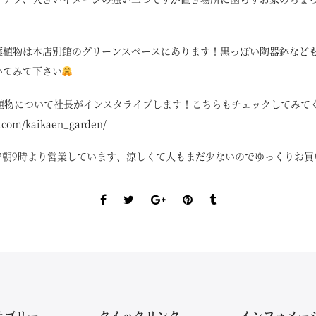
葉植物は本店別館のグリーンスペースにあります！黒っぽい陶器鉢など
いてみて下さい
植物について社長がインスタライブします！こちらもチェックしてみてくだ
.com/kaikaen_garden/
imeで朝9時より営業しています、涼しくて人もまだ少ないのでゆっくりお
テゴリー
クイックリンク
インフォメー