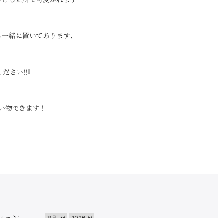
も一緒に置いてあります、
さい!!⇩
買い物できます！
ション