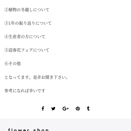
プ
レ
②植物の冬越しについて
ー
③1年の振り返りについて
ヤ
ー
④生産者の方について
⑤迎春花フェアについて
⑥その他
となってます。是非お聞き下さい。
参考になれば幸いです