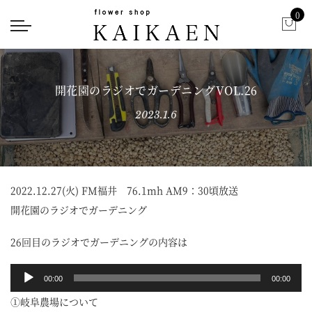
0
開花園のラジオでガーデニングVOL.26
2023.1.6
2022.12.27(火) FM福井 76.1mh AM9：30頃放送
開花園のラジオでガーデニング
26回目のラジオでガーデニングの内容は
音
00:00
00:00
声
①岐阜農場について