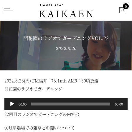
0
開花園のラジオでガーデニングVOL.22
2022.8.26
2022.8.23(火) FM福井 76.1mh AM9：30頃放送
開花園のラジオでガーデニング
音
00:00
00:00
声
22回目のラジオでガーデニングの内容は
プ
レ
①岐阜農場での雑草との闘いについて