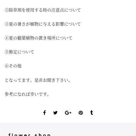
ー
②除草剤を使用する時の注意点について
ヤ
ー
③夏の暑さが植物に与える影響について
④夏の観葉植物の置き場所について
⑤剪定について
⑥その他
となってます。是非お聞き下さい。
参考になれば幸いです。