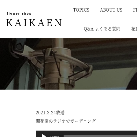
TOPICS
ABOUT US
F
Q&A よくある質問
花
2021.3.24放送
開花園のラジオでガーデニング
音