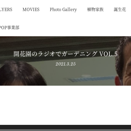
LYERS
MOVIES
Photo Gallery
植物家族
誕生花
POP事業部
開花園のラジオでガーデニング VOL.5
2021.3.25