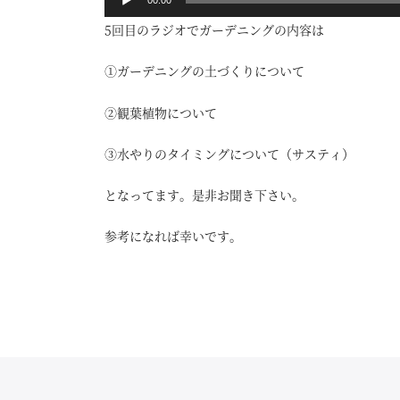
00:00
声
5回目のラジオでガーデニングの内容は
プ
レ
①ガーデニングの土づくりについて
ー
②観葉植物について
ヤ
ー
③水やりのタイミングについて（サスティ）
となってます。是非お聞き下さい。
参考になれば幸いです。