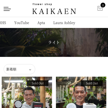
0
RHS
YouTube
Apta
Laura Ashley
ライト
Sold Out
Sold Out