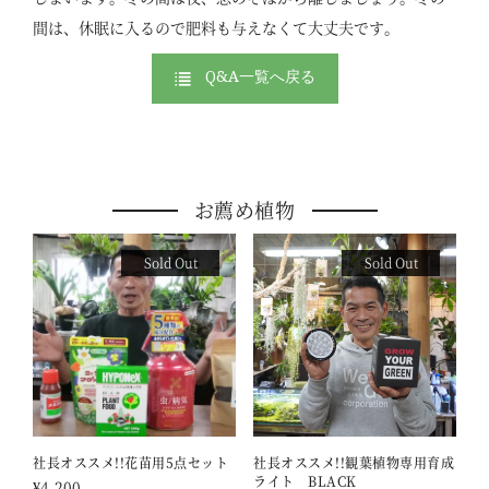
間は、休眠に入るので肥料も与えなくて大丈夫です。
Q&A一覧へ戻る
お薦め植物
Sold Out
Sold Out
社長オススメ!!花苗用5点セット
社長オススメ!!観葉植物専用育成
ライト BLACK
¥
4,200